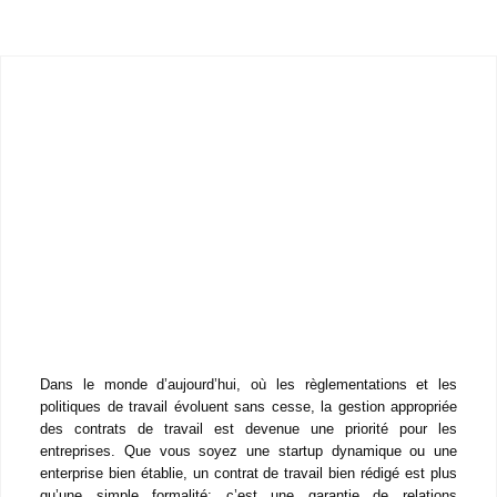
Dans le monde d’aujourd’hui, où les règlementations et les
politiques de travail évoluent sans cesse, la gestion appropriée
des contrats de travail est devenue une priorité pour les
entreprises. Que vous soyez une startup dynamique ou une
enterprise bien établie, un contrat de travail bien rédigé est
plus qu’une simple formalité: c’est une garantie de relations
professionnelles transparentes et équilibrées. Mais pourquoi
exactement est-il si crucial d’avoir un avocat spécialisé pour