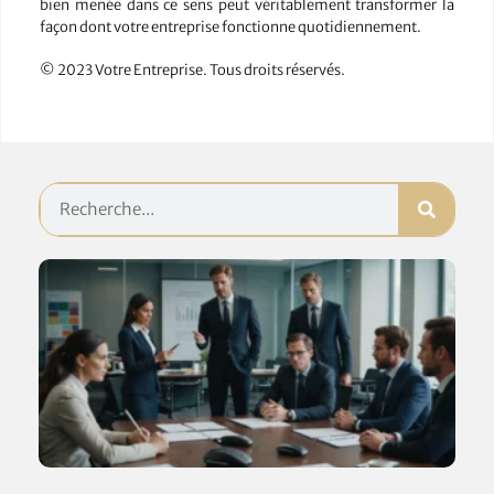
bien menée dans ce sens peut véritablement transformer la
façon dont votre entreprise fonctionne quotidiennement.
© 2023 Votre Entreprise. Tous droits réservés.
C
de
:
d
le
q
q
p
n
po